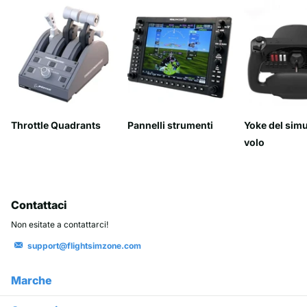
formazione seria al volo.
I migliori
joystick per
simulatori di
volo
Throttle Quadrants
Pannelli strumenti
Yoke del simu
Il mercato attuale offre
volo
joystick per ogni esigenza e
preferenza. Il
HOTAS
Warthog
rappresenta il
segmento premium con
Contattaci
struttura interamente in
Non esitate a contattarci!
metallo e precisione da livello
support@flightsimzone.com
militare, mentre il
T.Flight
Stick X
è un’ottima scelta
Marche
introduttiva per i neofiti. Il
TCA Sidestick X Airbus