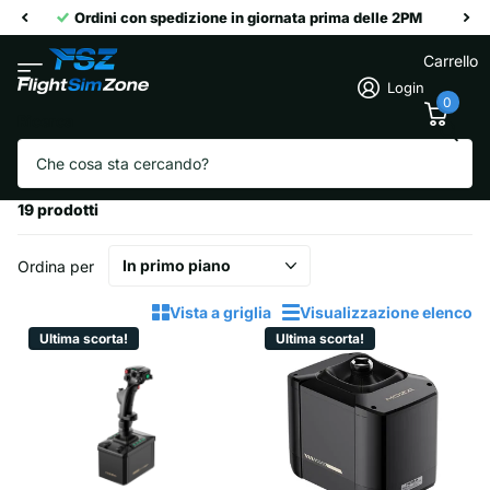
Ordini con spedizione in giornata prima delle 2PM
Carrello
Login
0
Ricerca
Homepage
Joystick per simulatori di volo
Joystick per simulatori di volo
19 prodotti
Ordina per
Vista a griglia
Visualizzazione elenco
Ultima scorta!
Ultima scorta!