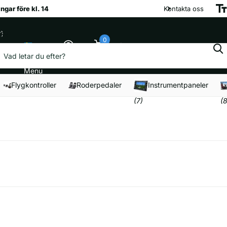
Kontakta oss
)
ök
0
Kundvagn
Menu
Flygkontroller
Roderpedaler
Instrumentpaneler
(7)
(8