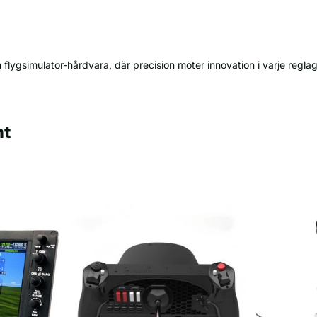
ch flygsimulator-hårdvara, där precision möter innovation i varje reg
ht
oner
K
ogen yoke med hall effect-sensorer, Integrerat throttle
X
atuspanel, Anpassningsbara knappar
ensorer, 8-vägs POV-hatt, Rapid-fire-avtryckare, Throttle-
X
X