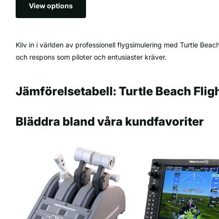
View options
Kliv in i världen av professionell flygsimulering med Turtle Bea
och respons som piloter och entusiaster kräver.
Jämförelsetabell: Turtle Beach Flig
Bläddra bland våra kundfavoriter
Produkt
Typ
Nyckelfunkti
VelocityOne
Helhetslösning för
Verklighetstr
Flight System
flygkontroller
quadrant, St
VelocityOne
Hall effect-s
Flygspakskontroller
Flightstick
reglage
VelocityOne
Modulärt