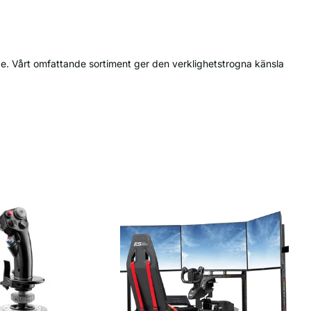
lage. Vårt omfattande sortiment ger den verklighetstrogna känsla
ompatibilitet
Passar bäst för
box Series X|S,
Fullständig cockpit-simulering, Träning
Windows PC
för kommersiell luftfart
box Series X|S,
Stridsflygsimulering, Träning för
Windows PC
allmänflyg
box Series X|S,
Utökad cockpitfunktionalitet,