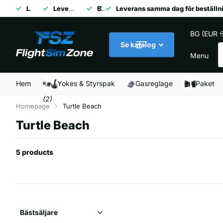
Lager i EU
Leverans samma dag för beställningar före kl. 14
Expertkundsupport
Expertkundsupport
BG (EUR €
S
Se katalog
Menu
Hem
Yokes & Styrspak
Gasreglage
Paket
(2)
Homepage
Turtle Beach
Turtle Beach
5 products