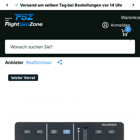
Versand am selben Tag bei Bestellungen vor 14 Uhr
Warenko
Anmelden
0
Suche
RealSimGear GFC700
Autopilot
Anbieter
RealSimGear
letzter Vorrat