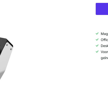
Maga
Offi
Desk
Voor
geïn