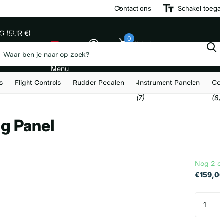
uur dezelfde dag verzonden
Contact ons
Schakel toega
G (EUR €)
oeken
0
Winkelwagen
enu
Menu
s
Flight Controls
Rudder Pedalen
Instrument Panelen
Co
(7)
(8
g Panel
Nog 2 
€159,0