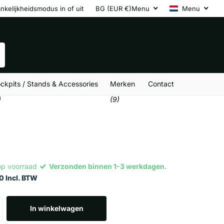
nkelijkheidsmodus in of uit
BG (EUR €)
Menu
Menu
ckpits / Stands & Accessories
Merken
Contact
)
(9)
op voorraad
Verzonden binnen 1-3 werkdagen.
0 Incl. BTW
In winkelwagen