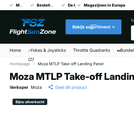
Magazijnen in Europa
Bestellingen voor 14:00 uur dezelfde dag verzonden
Deskundige klantenservice
Bestellingen voor 14:00 
B
Z
Bekijk assortiment
M
Home
Yokes & Joysticks
Throttle Quadrants
Bundel
(2)
Homepage
Moza MTLP Take-off Landing Panel
Moza MTLP Take-off Landin
Verkoper
Moza
Deel dit product
Bijna uitverkocht