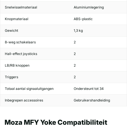
Snelwisselmateriaal
Aluminiumlegering
Knopmateriaal
ABS-plastic
Gewicht
1,3 kg
8-weg schakelaars
2
Hall-effect joysticks
2
LB/RB knoppen
2
Triggers
2
Totaal aantal signaaluitgangen
Ondersteunt tot 34
Inbegrepen accessoires
Gebruikershandleiding
Moza MFY Yoke Compatibiliteit