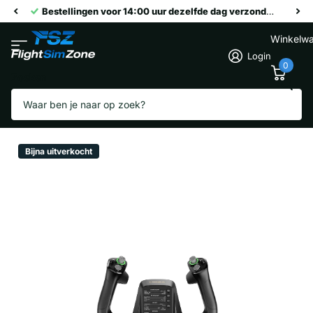
Bestellingen voor 14:00 uur dezelfde dag verzonden
Winkelw
Login
0
Zoeken
Moza MFY Yoke
Verkoper
Moza
Bijna uitverkocht